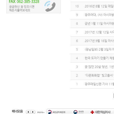
10
2016년 8월 12일 
9
광주여대, (사) 아시
8
금년 1월 11일 아시아
7
2017년 12월 12일 
6
2017년 9월 16일 
5
(광남일보) 2월 3일자
4
한국 도자기 만들기 체험(
3
꿈 많던 20살 청년, 
2
'다문화화합' 빛고을서
1
광주매일신문 기사 11