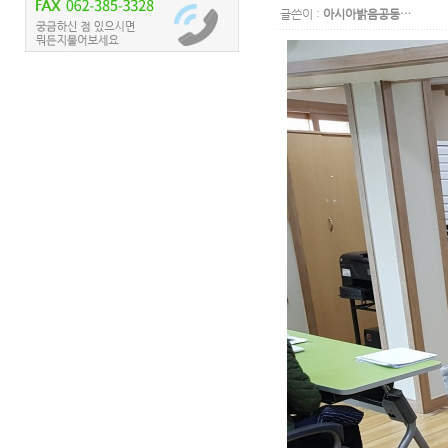
글쓴이 :
아시아밝음공동…