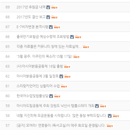
69
2017년 후원금 내역
68
2017년도 결산 보고
67
E-7비자변경 본격시행
66
출국만기보험금 예상수령액 조회방법
65
각종 자료들은 커뮤니티 창에 있는 자료실에...
64
'5월 광주, 이주민의 목소리'(5월 17일)
63
(사)아시아밝음공동체 18일 출범
62
아시아밝음공동체 3월 일정표
61
스리랑카언어인 싱할리어 수업
60
한국어수업및법률상담
59
아시아드림공동체 주최 강원도 낙산사 템플스테이 개최
58
네팔 지진피해 모금운동을 시작합니다. 많은 동참 부탁드립니다.
57
[공지] 모여라! 연꽃둥이 (독서교실)이 매주 화요일 운영됩니다.