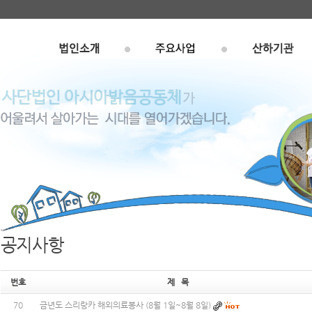
공지사항
번호
제 목
70
금년도 스리랑카 해외의료봉사 (8월 1일~8월 8일)