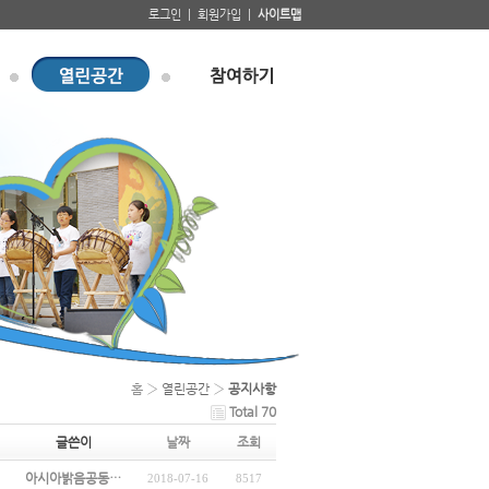
로그인 |
회원가입 |
사이트맵
홈
› 열린공간 ›
공지사항
Total 70
글쓴이
날짜
조회
아시아밝음공동…
2018-07-16
8517